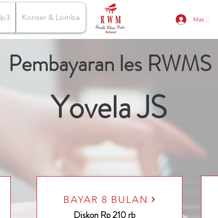
Mp3
Konser & Lomba
Masuk
Pembayaran les RWMS
Yovela JS
BAYAR 8 BULAN
Diskon Rp 210 rb