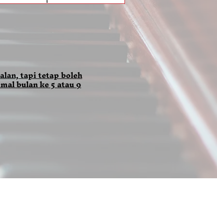
alan, tapi tetap boleh
mal bulan ke 5 atau 9