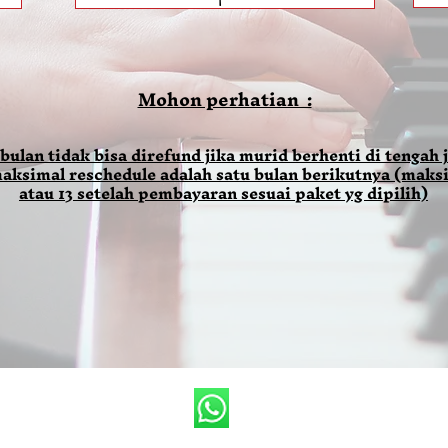
Mohon perhatian :
 bulan tidak bisa direfund jika murid berhenti di tengah j
aksimal reschedule adalah satu bulan berikutnya (maksi
atau 13 setelah pembayaran sesuai paket yg dipilih)