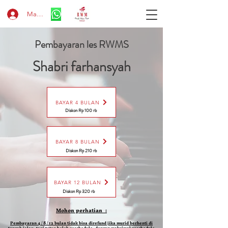
Masuk
Pembayaran les RWMS
Shabri farhansyah
BAYAR 4 BULAN
Diskon Rp 100 rb
BAYAR 8 BULAN
Diskon Rp 210 rb
BAYAR 12 BULAN
Diskon Rp 320 rb
Mohon perhatian :
Pembayaran 4 / 8 / 12 bulan tidak bisa direfund jika murid berhenti di