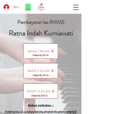
Masuk
Pembayaran les RWMS
Ratna Indah Kurniawati
BAYAR 4 BULAN
Diskon Rp 100 rb
BAYAR 8 BULAN
Diskon Rp 210 rb
BAYAR 12 BULAN
Diskon Rp 320 rb
Mohon perhatian :
Pembayaran 4 / 8 / 12 bulan tidak bisa direfund jika murid berhenti di