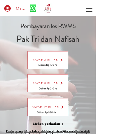
Masuk
Pembayaran les RWMS
Pak Tri dan Nafisah
BAYAR 4 BULAN
Diskon Rp 100 rb
BAYAR 8 BULAN
Diskon Rp 210 rb
BAYAR 12 BULAN
Diskon Rp 320 rb
Mohon perhatian :
Pembayaran 4 / 8 / 12 bulan tidak bisa direfund jika murid berhenti di