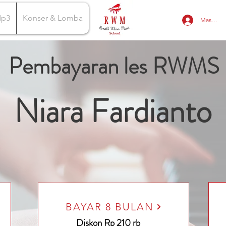
Mp3
Konser & Lomba
Masuk
Pembayaran les RWMS
Niara Fardianto
BAYAR 8 BULAN
Diskon Rp 210 rb