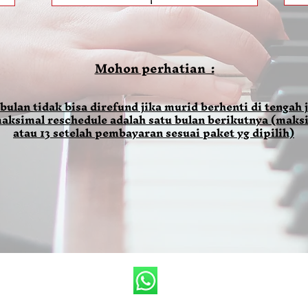
Mohon perhatian :
 bulan tidak bisa direfund jika murid berhenti di tengah j
aksimal reschedule adalah satu bulan berikutnya (maksi
atau 13 setelah pembayaran sesuai paket yg dipilih)