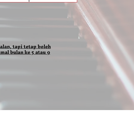
alan, tapi tetap boleh
mal bulan ke 5 atau 9