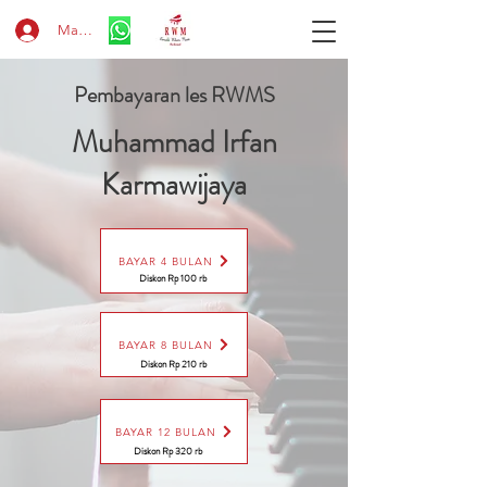
Masuk
Pembayaran les RWMS
Muhammad Irfan
Karmawijaya
BAYAR 4 BULAN
Diskon Rp 100 rb
BAYAR 8 BULAN
Diskon Rp 210 rb
BAYAR 12 BULAN
Diskon Rp 320 rb