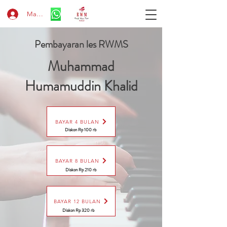
Masuk
Pembayaran les RWMS
Muhammad
Humamuddin Khalid
BAYAR 4 BULAN
Diskon Rp 100 rb
BAYAR 8 BULAN
Diskon Rp 210 rb
BAYAR 12 BULAN
Diskon Rp 320 rb