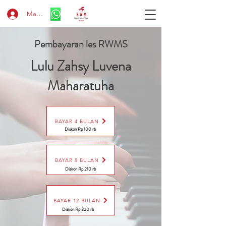
Masuk
Pembayaran les RWMS
Lulu Zahsy Luvena
Maharatuha
BAYAR 4 BULAN
Diskon Rp 100 rb
BAYAR 8 BULAN
Diskon Rp 210 rb
BAYAR 12 BULAN
Diskon Rp 320 rb