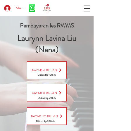
Masuk
Pembayaran les RWMS
Laurynn Lavina Liu
(Nana)
BAYAR 4 BULAN
Diskon Rp 100 rb
BAYAR 8 BULAN
Diskon Rp 210 rb
BAYAR 12 BULAN
Diskon Rp 320 rb