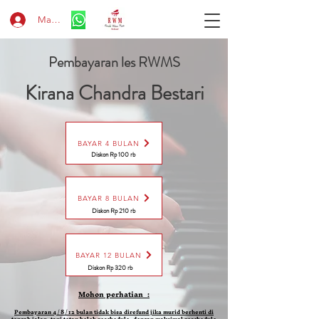
Masuk
Pembayaran les RWMS
Kirana Chandra Bestari
BAYAR 4 BULAN
Diskon Rp 100 rb
BAYAR 8 BULAN
Diskon Rp 210 rb
BAYAR 12 BULAN
Diskon Rp 320 rb
Mohon perhatian :
Pembayaran 4 / 8 / 12 bulan tidak bisa direfund jika murid berhenti di