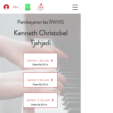
Masuk
Pembayaran les RWMS
Kenneth Christobel
Tjahjadi
BAYAR 4 BULAN
Diskon Rp 100 rb
BAYAR 8 BULAN
Diskon Rp 210 rb
BAYAR 12 BULAN
Diskon Rp 320 rb