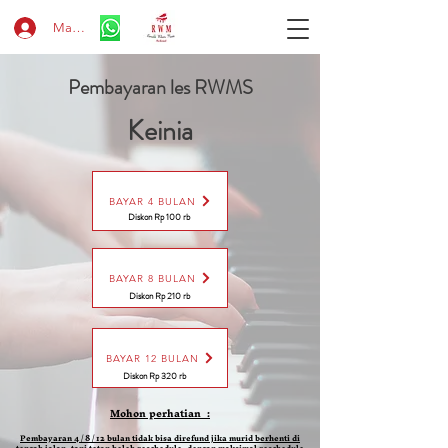
Masuk
Pembayaran les RWMS
Keinia
BAYAR 4 BULAN
Diskon Rp 100 rb
BAYAR 8 BULAN
Diskon Rp 210 rb
BAYAR 12 BULAN
Diskon Rp 320 rb
Mohon perhatian :
Pembayaran 4 / 8 / 12 bulan tidak bisa direfund jika murid berhenti di