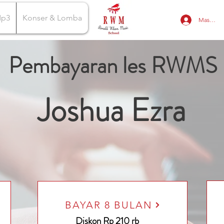
Mp3
Konser & Lomba
Masuk
Pembayaran les RWMS
Joshua Ezra
BAYAR 8 BULAN
Diskon Rp 210 rb