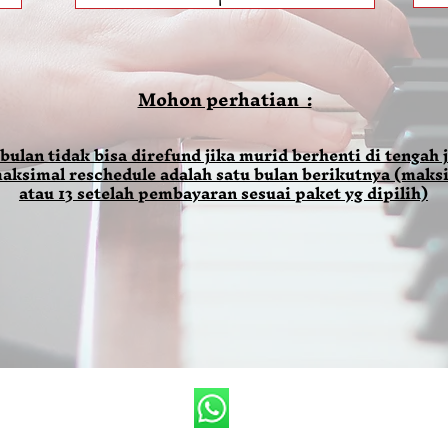
Mohon perhatian :
 bulan tidak bisa direfund jika murid berhenti di tengah j
aksimal reschedule adalah satu bulan berikutnya (maksi
atau 13 setelah pembayaran sesuai paket yg dipilih)