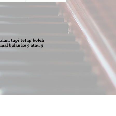
alan, tapi tetap boleh
mal bulan ke 5 atau 9