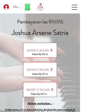
Masuk
Pembayaran les RWMS
Joshua Arsene Satria
BAYAR 4 BULAN
Diskon Rp 100 rb
BAYAR 8 BULAN
Diskon Rp 210 rb
BAYAR 12 BULAN
Diskon Rp 320 rb
Mohon perhatian :
Pembayaran 4 / 8 / 12 bulan tidak bisa direfund jika murid berhenti di