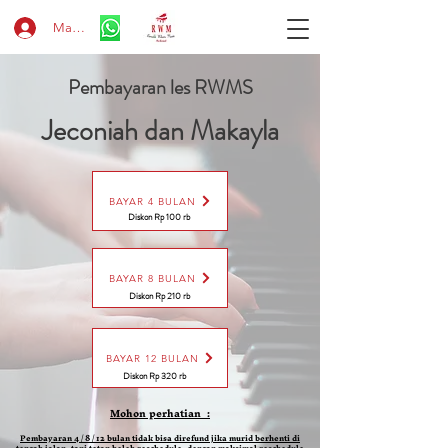
Masuk
Pembayaran les RWMS
Jeconiah dan Makayla
BAYAR 4 BULAN
Diskon Rp 100 rb
BAYAR 8 BULAN
Diskon Rp 210 rb
BAYAR 12 BULAN
Diskon Rp 320 rb
Mohon perhatian :
Pembayaran 4 / 8 / 12 bulan tidak bisa direfund jika murid berhenti di