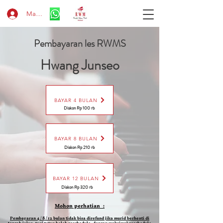
Masuk
Pembayaran les RWMS
Hwang Junseo
BAYAR 4 BULAN
Diskon Rp 100 rb
BAYAR 8 BULAN
Diskon Rp 210 rb
BAYAR 12 BULAN
Diskon Rp 320 rb
Mohon perhatian :
Pembayaran 4 / 8 / 12 bulan tidak bisa direfund jika murid berhenti di