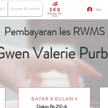
Mp3
Konser & Lomba
Masuk
Pembayaran les RWMS
Gwen Valerie Purb
BAYAR 8 BULAN
Diskon Rp 210 rb