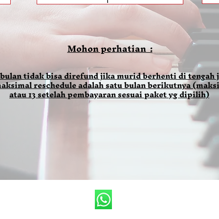
Mohon perhatian :
 bulan tidak bisa direfund jika murid berhenti di tengah j
aksimal reschedule adalah satu bulan berikutnya (maksi
atau 13 setelah pembayaran sesuai paket yg dipilih)