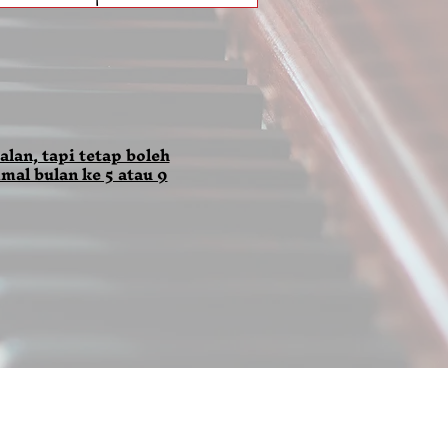
alan, tapi tetap boleh
mal bulan ke 5 atau 9