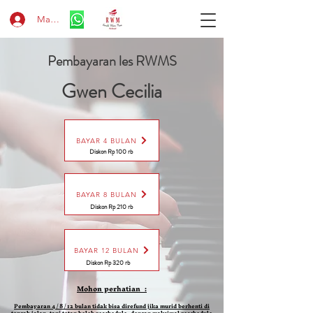
Masuk
Pembayaran les RWMS
Gwen Cecilia
BAYAR 4 BULAN
Diskon Rp 100 rb
BAYAR 8 BULAN
Diskon Rp 210 rb
BAYAR 12 BULAN
Diskon Rp 320 rb
Mohon perhatian :
Pembayaran 4 / 8 / 12 bulan tidak bisa direfund jika murid berhenti di