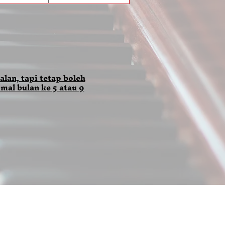
alan, tapi tetap boleh
mal bulan ke 5 atau 9