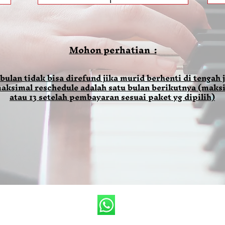
Mohon perhatian :
 bulan tidak bisa direfund jika murid berhenti di tengah j
aksimal reschedule adalah satu bulan berikutnya (maksi
atau 13 setelah pembayaran sesuai paket yg dipilih)