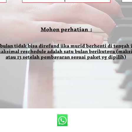
Mohon perhatian :
 bulan tidak bisa direfund jika murid berhenti di tengah j
aksimal reschedule adalah satu bulan berikutnya (maksi
atau 13 setelah pembayaran sesuai paket yg dipilih)