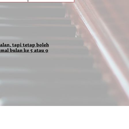
alan, tapi tetap boleh
mal bulan ke 5 atau 9