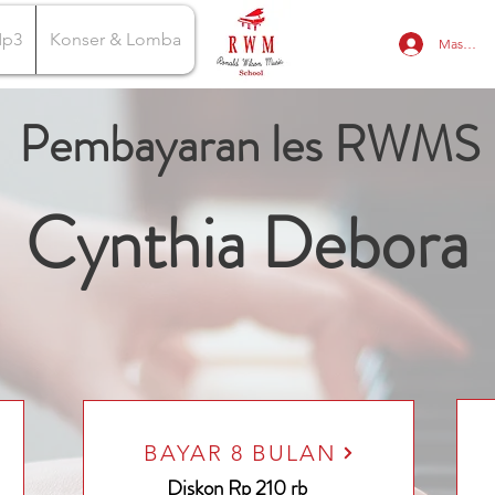
Mp3
Konser & Lomba
Masuk
Pembayaran les RWMS
Cynthia Debora
BAYAR 8 BULAN
Diskon Rp 210 rb