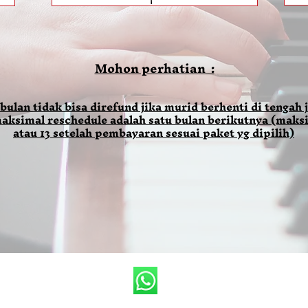
Mohon perhatian :
 bulan tidak bisa direfund jika murid berhenti di tengah j
aksimal reschedule adalah satu bulan berikutnya (maksi
atau 13 setelah pembayaran sesuai paket yg dipilih)