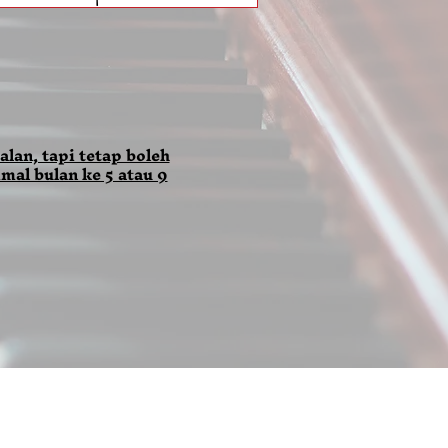
alan, tapi tetap boleh
mal bulan ke 5 atau 9