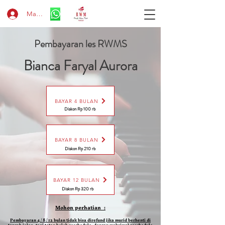
Masuk
Pembayaran les RWMS
Bianca Faryal Aurora
BAYAR 4 BULAN
Diskon Rp 100 rb
BAYAR 8 BULAN
Diskon Rp 210 rb
BAYAR 12 BULAN
Diskon Rp 320 rb
Mohon perhatian :
Pembayaran 4 / 8 / 12 bulan tidak bisa direfund jika murid berhenti di