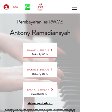
Masuk
Pembayaran les RWMS
Antony Ramadiansyah
BAYAR 4 BULAN
Diskon Rp 100 rb
BAYAR 8 BULAN
Diskon Rp 210 rb
BAYAR 12 BULAN
Diskon Rp 320 rb
Mohon perhatian :
Pembayaran 4 / 8 / 12 bulan tidak bisa direfund jika murid berhenti di