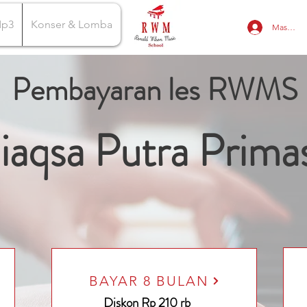
Mp3
Konser & Lomba
Masuk
Pembayaran les RWMS
iaqsa Putra Primas
BAYAR 8 BULAN
Diskon Rp 210 rb