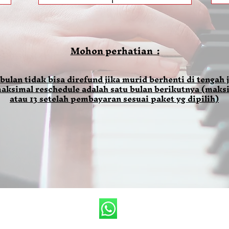
Mohon perhatian :
 bulan tidak bisa direfund jika murid berhenti di tengah j
aksimal reschedule adalah satu bulan berikutnya (maksi
atau 13 setelah pembayaran sesuai paket yg dipilih)