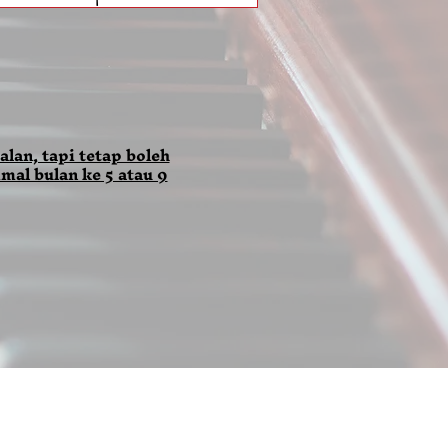
alan, tapi tetap boleh
mal bulan ke 5 atau 9