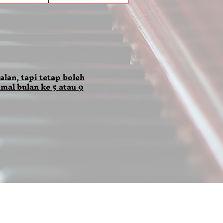
alan, tapi tetap boleh
mal bulan ke 5 atau 9