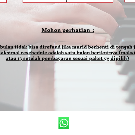
Mohon perhatian :
 bulan tidak bisa direfund jika murid berhenti di tengah j
aksimal reschedule adalah satu bulan berikutnya (maksi
atau 13 setelah pembayaran sesuai paket yg dipilih)