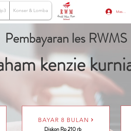
Mp3
Konser & Lomba
Masuk
Pembayaran les RWMS
aham kenzie kurni
BAYAR 8 BULAN
Diskon Rp 210 rb