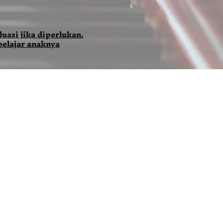
uasi jika diperlukan.
belajar anaknya