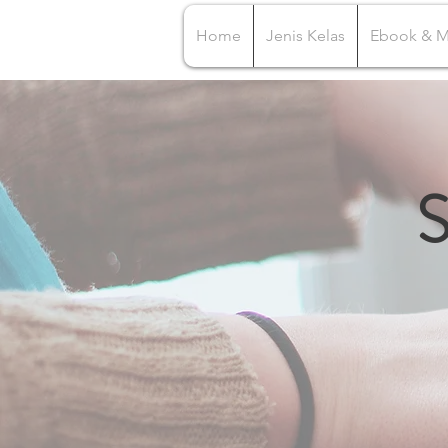
Home
Jenis Kelas
Ebook & 
S