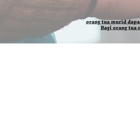
orang tua murid dapa
Bagi orang tua