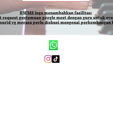
RWMS juga menambahkan fasilitas:
t request pertemuan google meet dengan guru untuk eval
 murid yg merasa perlu diskusi mengenai perkembangan 
Ronald Wilson Music School
+6281290079819 (whatsapp only)
ronaldwilsonmusicschool@gmail.com