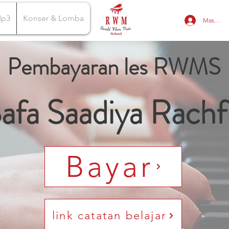
Mp3
Konser & Lomba
Masuk
Pembayaran les RWMS
afa Saadiya Rachf
Bayar
link catatan belajar