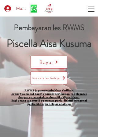
Masuk
Pembayaran les RWMS
Piscella Aisa Kusuma
Bayar
link catatan belajar
RWMS juga menambahkan fasilitas:
orang tua murid dapat request pertemuan google meet
dengan guru untuk evaluasi jika diperlukan.
Bagi orang tua murid yg merasa perlu diskusi mengenai
perkembangan belajar anaknya