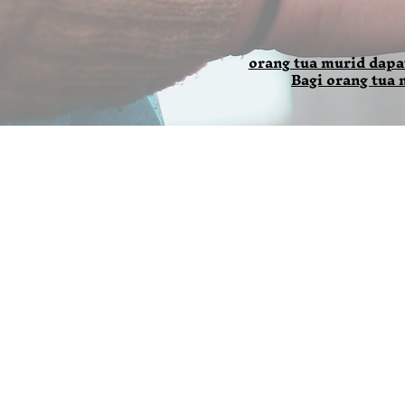
orang tua murid dapa
Bagi orang tua