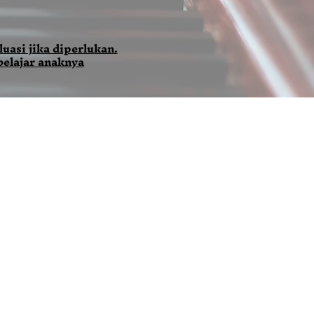
uasi jika diperlukan.
belajar anaknya