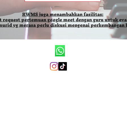
RWMS juga menambahkan fasilitas:
t request pertemuan google meet dengan guru untuk eval
 murid yg merasa perlu diskusi mengenai perkembangan 
Ronald Wilson Music School
+6281290079819 (whatsapp only)
ronaldwilsonmusicschool@gmail.com