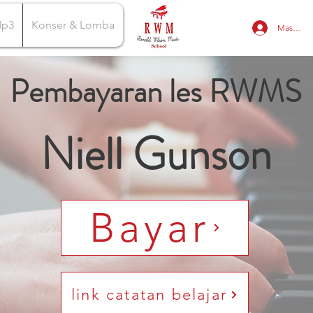
Mp3
Konser & Lomba
Masuk
Pembayaran les RWMS
Niell Gunson
Bayar
link catatan belajar