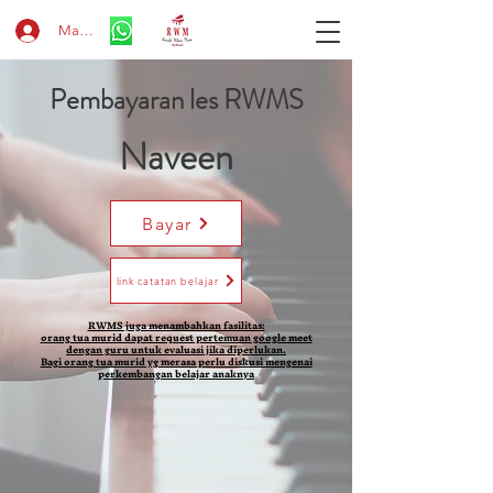
Masuk
Pembayaran les RWMS
Naveen
Bayar
link catatan belajar
RWMS juga menambahkan fasilitas:
orang tua murid dapat request pertemuan google meet
dengan guru untuk evaluasi jika diperlukan.
Bagi orang tua murid yg merasa perlu diskusi mengenai
perkembangan belajar anaknya