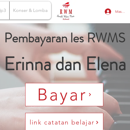
Mp3
Konser & Lomba
Masuk
Pembayaran les RWMS
Erinna dan Elena
Bayar
link catatan belajar