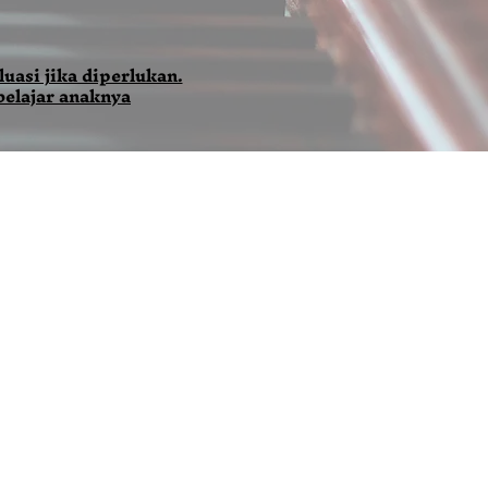
uasi jika diperlukan.
belajar anaknya