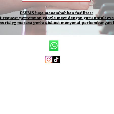
RWMS juga menambahkan fasilitas:
t request pertemuan google meet dengan guru untuk eval
 murid yg merasa perlu diskusi mengenai perkembangan 
Ronald Wilson Music School
+6281290079819 (whatsapp only)
ronaldwilsonmusicschool@gmail.com