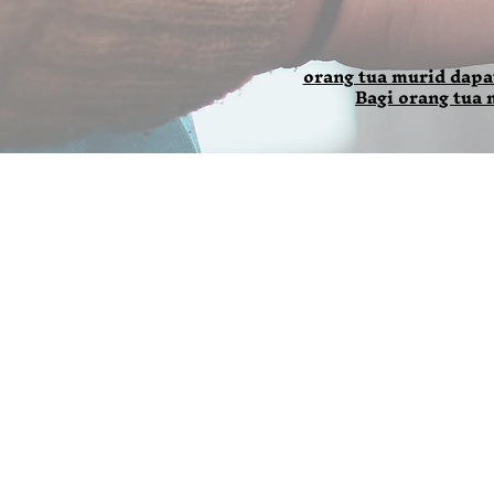
orang tua murid dapa
Bagi orang tua