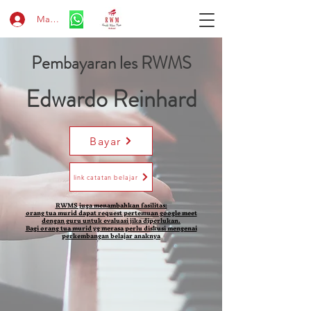
Masuk
Pembayaran les RWMS
Edwardo Reinhard
Bayar
link catatan belajar
RWMS juga menambahkan fasilitas:
orang tua murid dapat request pertemuan google meet
dengan guru untuk evaluasi jika diperlukan.
Bagi orang tua murid yg merasa perlu diskusi mengenai
perkembangan belajar anaknya