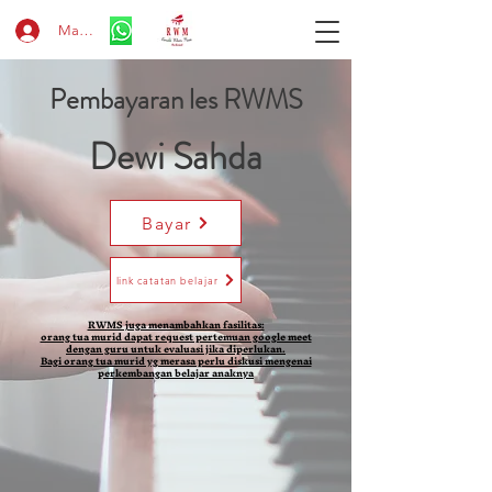
Masuk
Pembayaran les RWMS
Dewi Sahda
Bayar
link catatan belajar
RWMS juga menambahkan fasilitas:
orang tua murid dapat request pertemuan google meet
dengan guru untuk evaluasi jika diperlukan.
Bagi orang tua murid yg merasa perlu diskusi mengenai
perkembangan belajar anaknya