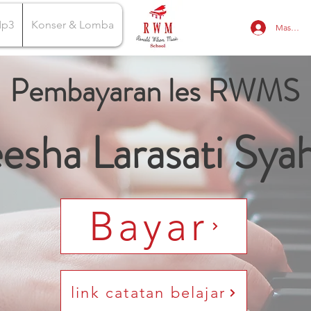
Mp3
Konser & Lomba
Masuk
Pembayaran les RWMS
esha Larasati Sya
Bayar
link catatan belajar