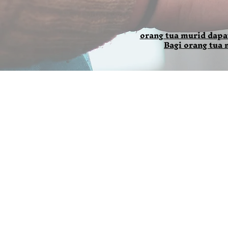
orang tua murid dapa
Bagi orang tua