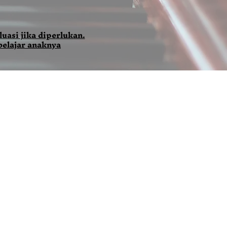
uasi jika diperlukan.
belajar anaknya