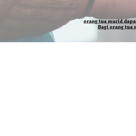
orang tua murid dapa
Bagi orang tua