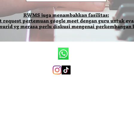
RWMS juga menambahkan fasilitas:
t request pertemuan google meet dengan guru untuk eval
 murid yg merasa perlu diskusi mengenai perkembangan 
Ronald Wilson Music School
+6281290079819 (whatsapp only)
ronaldwilsonmusicschool@gmail.com