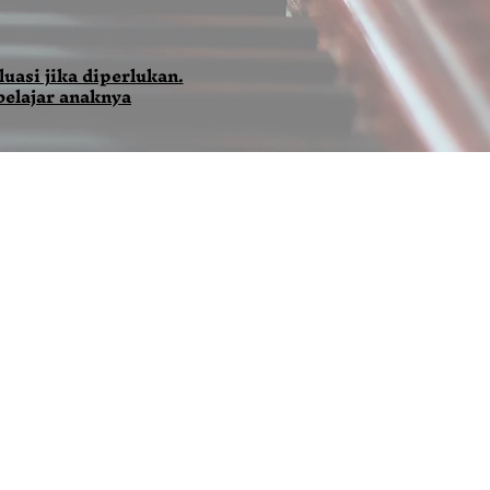
uasi jika diperlukan.
belajar anaknya