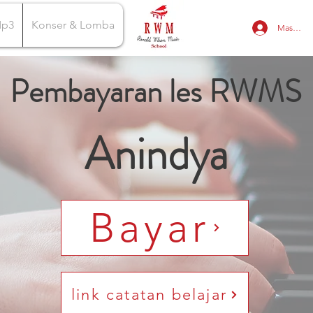
Mp3
Konser & Lomba
Masuk
Pembayaran les RWMS
Anindya
Bayar
link catatan belajar