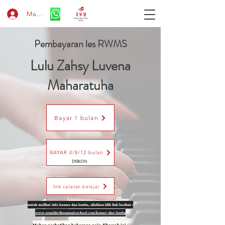
Masuk
Pembayaran les RWMS
Lulu Zahsy Luvena
Maharatuha
Bayar 1 bulan
BAYAR 4/8/12 bulan
DISKON
link catatan belajar
untuk melihat info konser dan lomba, silahkan klik link berikut :
www.ronaldwilsonmusicschool.com/konser-dan-lomba